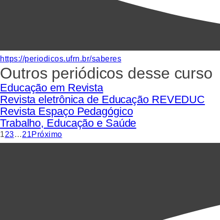
https://periodicos.ufrn.br/saberes
Outros periódicos desse curso
Educação em Revista
Revista eletrônica de Educação REVEDUC
Revista Espaço Pedagógico
Trabalho, Educação e Saúde
1
2
3
…
21
Próximo