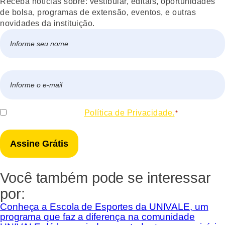
Receba notícias sobre: vestibular, editais, oportunidades
de bolsa, programas de extensão, eventos, e outras
novidades da instituição.
Nome
*
Nome
E-
mail
*
Consentir
Eu concordo com a
Política de Privacidade.
*
*
Você também pode se interessar
por:
Conheça a Escola de Esportes da UNIVALE, um
programa que faz a diferença na comunidade