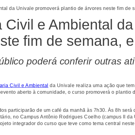
ntal da Univale promoverá plantio de árvores neste fim de
 Civil e Ambiental d
este fim de semana, 
úblico poderá conferir outras at
ria Civil e Ambiental
da Univale realiza uma ação que tem 
vento aberto à comunidade, o curso promoverá o plantio de
ndos participarão de um café da manhã às 7h30. Às 8h será d
rsitário, no Campus Antônio Rodrigues Coelho (campus II da
rojeto integrador do curso que teve como tema central nest