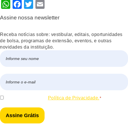
WhatsApp
Facebook
Twitter
Email
Assine nossa newsletter
Receba notícias sobre: vestibular, editais, oportunidades
de bolsa, programas de extensão, eventos, e outras
novidades da instituição.
Nome
*
Nome
E-
mail
*
Consentir
Eu concordo com a
Política de Privacidade.
*
*