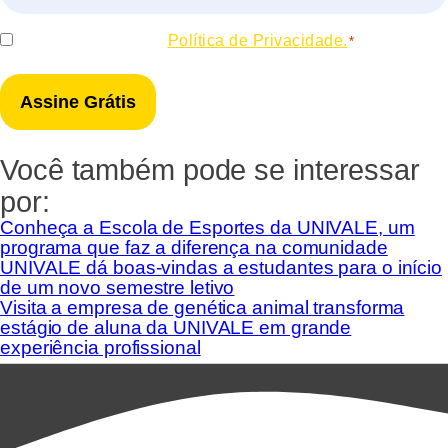
*
Consentir
Eu concordo com a
Política de Privacidade.
*
*
Você também pode se interessar
por:
Conheça a Escola de Esportes da UNIVALE, um
programa que faz a diferença na comunidade
UNIVALE dá boas-vindas a estudantes para o início
de um novo semestre letivo
Visita a empresa de genética animal transforma
estágio de aluna da UNIVALE em grande
experiência profissional