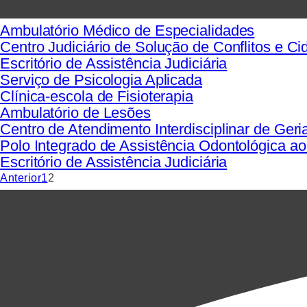
Ambulatório Médico de Especialidades
Centro Judiciário de Solução de Conflitos e Ci
Escritório de Assistência Judiciária
Serviço de Psicologia Aplicada
Clínica-escola de Fisioterapia
Ambulatório de Lesões
Centro de Atendimento Interdisciplinar de Geria
Polo Integrado de Assistência Odontológica ao
Escritório de Assistência Judiciária
Anterior
1
2