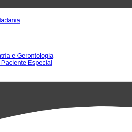
dadania
tria e Gerontologia
 Paciente Especial