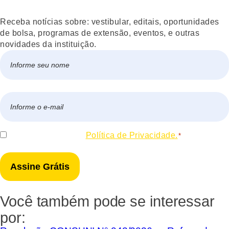
Receba notícias sobre: vestibular, editais, oportunidades
de bolsa, programas de extensão, eventos, e outras
novidades da instituição.
Nome
*
Nome
E-
mail
*
Consentir
Eu concordo com a
Política de Privacidade.
*
*
Você também pode se interessar
por: