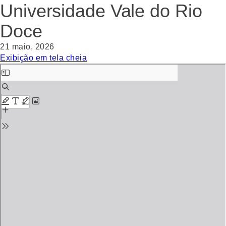
Universidade Vale do Rio
Doce
21 maio, 2026
Exibição em tela cheia
Skip
to
PDF
content