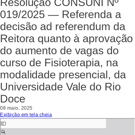
Resolução CONSUNI Nº
019/2025 — Referenda a
decisão ad referendum da
Reitora quanto à aprovação
do aumento de vagas do
curso de Fisioterapia, na
modalidade presencial, da
Universidade Vale do Rio
Doce
08 maio, 2025
Exibição em tela cheia
Skip
to
PDF