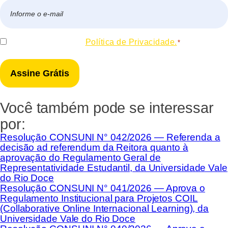
E-
mail
*
Consentir
Eu concordo com a
Política de Privacidade.
*
*
Você também pode se interessar
por:
Resolução CONSUNI N° 042/2026 — Referenda a
decisão ad referendum da Reitora quanto à
aprovação do Regulamento Geral de
Representatividade Estudantil, da Universidade Vale
do Rio Doce
Resolução CONSUNI N° 041/2026 — Aprova o
Regulamento Institucional para Projetos COIL
(Collaborative Online Internacional Learning), da
Universidade Vale do Rio Doce