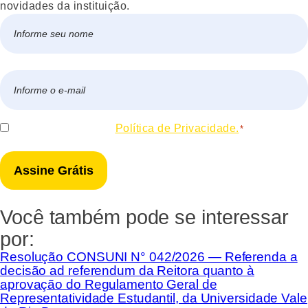
novidades da instituição.
Nome
*
Nome
E-
mail
*
Consentir
Eu concordo com a
Política de Privacidade.
*
*
Você também pode se interessar
por:
Resolução CONSUNI N° 042/2026 — Referenda a
decisão ad referendum da Reitora quanto à
aprovação do Regulamento Geral de
Representatividade Estudantil, da Universidade Vale