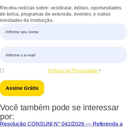
Receba notícias sobre: vestibular, editais, oportunidades
de bolsa, programas de extensão, eventos, e outras
novidades da instituição.
Nome
*
Nome
E-
mail
*
Consentir
Eu concordo com a
Política de Privacidade.
*
*
Você também pode se interessar
por:
Resolução CONSUNI N° 042/2026 — Referenda a