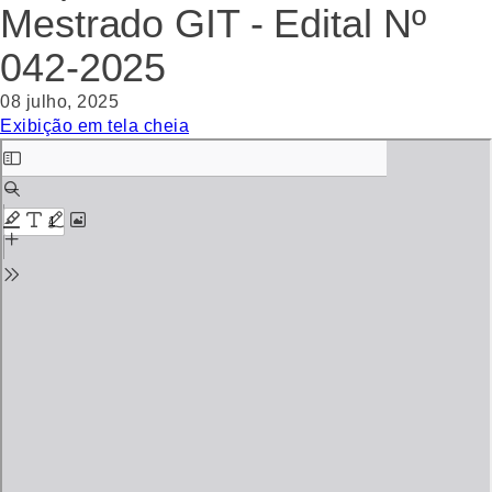
Mestrado GIT - Edital Nº
042-2025
08 julho, 2025
Exibição em tela cheia
Skip
to
PDF
content