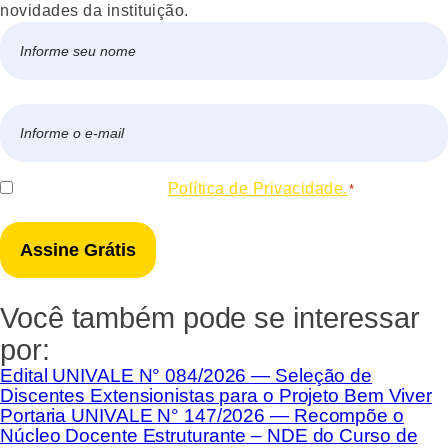
novidades da instituição.
Nome
*
Nome
E-
mail
*
Consentir
Eu concordo com a
Política de Privacidade.
*
*
Você também pode se interessar
por:
Edital UNIVALE N° 084/2026 — Seleção de
Discentes Extensionistas para o Projeto Bem Viver
Portaria UNIVALE N° 147/2026 — Recompõe o
Núcleo Docente Estruturante – NDE do Curso de