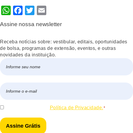
WhatsApp
Facebook
Twitter
Email
Assine nossa newsletter
Receba notícias sobre: vestibular, editais, oportunidades
de bolsa, programas de extensão, eventos, e outras
novidades da instituição.
Nome
*
Nome
E-
mail
*
Consentir
Eu concordo com a
Política de Privacidade.
*
*