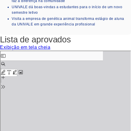
faz a diferença na comunidade
UNIVALE dá boas-vindas a estudantes para o início de um novo
semestre letivo
Visita a empresa de genética animal transforma estágio de aluna
da UNIVALE em grande experiência profissional
Lista de aprovados
Exibição em tela cheia
Skip
to
PDF
content