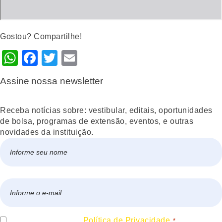
Gostou? Compartilhe!
WhatsApp
Facebook
Twitter
Email
Assine nossa newsletter
Receba notícias sobre: vestibular, editais, oportunidades
de bolsa, programas de extensão, eventos, e outras
novidades da instituição.
Nome
*
Nome
E-
mail
*
Consentir
Eu concordo com a
Política de Privacidade.
*