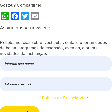
Gostou? Compartilhe!
WhatsApp
Facebook
Twitter
Email
Assine nossa newsletter
Receba notícias sobre: vestibular, editais, oportunidades
de bolsa, programas de extensão, eventos, e outras
novidades da instituição.
Nome
*
Nome
E-
mail
*
Consentir
Eu concordo com a
Política de Privacidade.
*
*