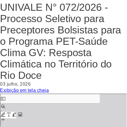
UNIVALE N° 072/2026 -
Processo Seletivo para
Preceptores Bolsistas para
o Programa PET-Saúde
Clima GV: Resposta
Climática no Território do
Rio Doce
03 julho, 2026
Exibição em tela cheia
Skip
to
PDF
content