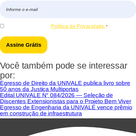
E-
mail
*
Consentir
Eu concordo com a
Política de Privacidade.
*
*
Você também pode se interessar
por:
Egresso de Direito da UNIVALE publica livro sobre
50 anos da Justiça Multiportas
Edital UNIVALE N° 084/2026 — Seleção de
Discentes Extensionistas para o Projeto Bem Viver
Egresso de Engenharia da UNIVALE vence prêmio
em construção de infraestrutura