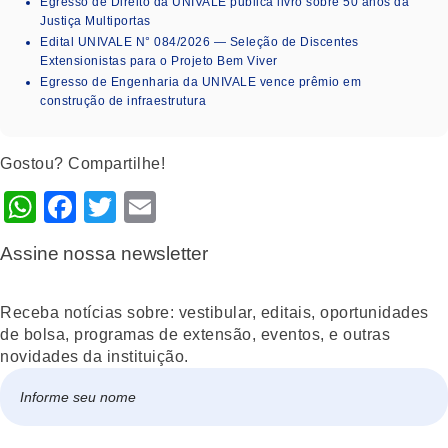
Egresso de Direito da UNIVALE publica livro sobre 50 anos da
Justiça Multiportas
Edital UNIVALE N° 084/2026 — Seleção de Discentes
Extensionistas para o Projeto Bem Viver
Egresso de Engenharia da UNIVALE vence prêmio em
construção de infraestrutura
Gostou? Compartilhe!
WhatsApp
Facebook
Twitter
Email
Assine nossa newsletter
Receba notícias sobre: vestibular, editais, oportunidades
de bolsa, programas de extensão, eventos, e outras
novidades da instituição.
Nome
*
Nome