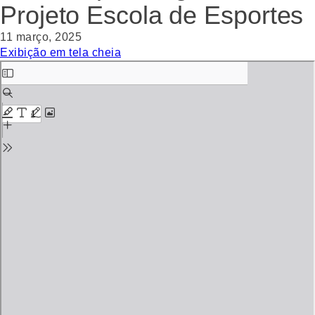
Projeto Escola de Esportes
11 março, 2025
Exibição em tela cheia
Skip
to
PDF
content