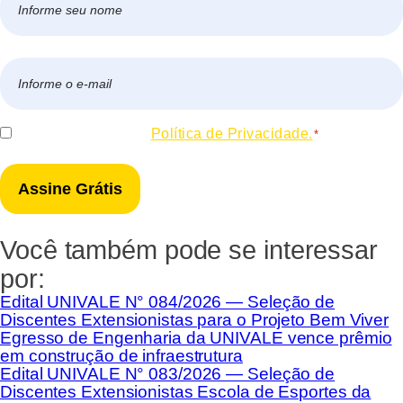
*
Nome
E-
mail
*
Consentir
Eu concordo com a
Política de Privacidade.
*
*
Você também pode se interessar
por:
Edital UNIVALE N° 084/2026 — Seleção de
Discentes Extensionistas para o Projeto Bem Viver
Egresso de Engenharia da UNIVALE vence prêmio
em construção de infraestrutura
Edital UNIVALE N° 083/2026 — Seleção de
Discentes Extensionistas Escola de Esportes da