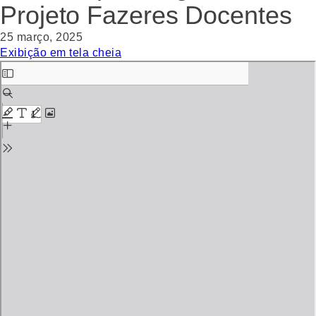
Projeto Fazeres Docentes
25 março, 2025
Exibição em tela cheia
Skip
to
PDF
content