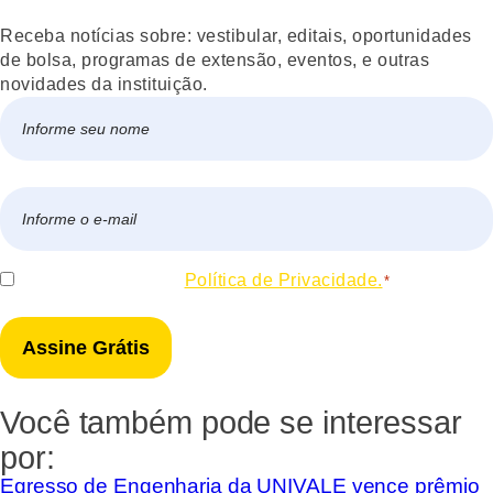
Receba notícias sobre: vestibular, editais, oportunidades
de bolsa, programas de extensão, eventos, e outras
novidades da instituição.
Nome
*
Nome
E-
mail
*
Consentir
Eu concordo com a
Política de Privacidade.
*
*
Você também pode se interessar
por:
Egresso de Engenharia da UNIVALE vence prêmio