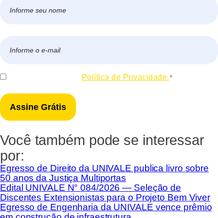
Nome
*
Nome
E-
mail
*
Consentir
Eu concordo com a
Política de Privacidade.
*
*
Você também pode se interessar
por:
Egresso de Direito da UNIVALE publica livro sobre
50 anos da Justiça Multiportas
Edital UNIVALE N° 084/2026 — Seleção de
Discentes Extensionistas para o Projeto Bem Viver
Egresso de Engenharia da UNIVALE vence prêmio
em construção de infraestrutura