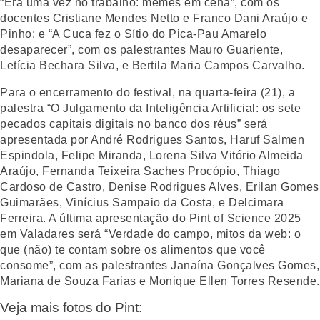
“Era uma vez no trabalho: memes em cena”, com os
docentes Cristiane Mendes Netto e Franco Dani Araújo e
Pinho; e “A Cuca fez o Sítio do Pica-Pau Amarelo
desaparecer”, com os palestrantes Mauro Guariente,
Letícia Bechara Silva, e Bertila Maria Campos Carvalho.
Para o encerramento do festival, na quarta-feira (21), a
palestra “O Julgamento da Inteligência Artificial: os sete
pecados capitais digitais no banco dos réus” será
apresentada por André Rodrigues Santos, Haruf Salmen
Espindola, Felipe Miranda, Lorena Silva Vitório Almeida
Araújo, Fernanda Teixeira Saches Procópio, Thiago
Cardoso de Castro, Denise Rodrigues Alves, Erilan Gomes
Guimarães, Vinícius Sampaio da Costa, e Delcimara
Ferreira. A última apresentação do Pint of Science 2025
em Valadares será “Verdade do campo, mitos da web: o
que (não) te contam sobre os alimentos que você
consome”, com as palestrantes Janaína Gonçalves Gomes,
Mariana de Souza Farias e Monique Ellen Torres Resende.
Veja mais fotos do Pint: