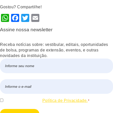
Gostou? Compartilhe!
WhatsApp
Facebook
Twitter
Email
Assine nossa newsletter
Receba notícias sobre: vestibular, editais, oportunidades
de bolsa, programas de extensão, eventos, e outras
novidades da instituição.
Nome
*
Nome
E-
mail
*
Consentir
Eu concordo com a
Política de Privacidade.
*
*