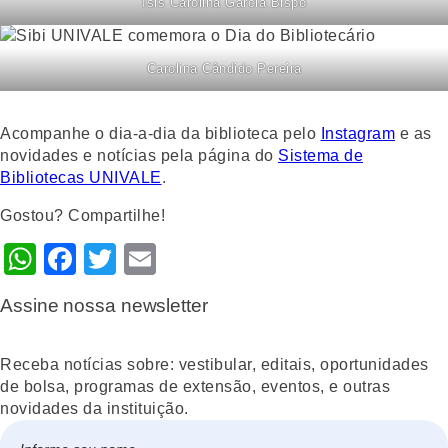
Isis Carolina Garcia Bispo
Carolina Cândido Pereira
Acompanhe o dia-a-dia da biblioteca pelo
Instagram
e as
novidades e notícias pela página do
Sistema de
Bibliotecas UNIVALE
.
Gostou? Compartilhe!
WhatsApp
Facebook
Twitter
Email
Assine nossa newsletter
Receba notícias sobre: vestibular, editais, oportunidades
de bolsa, programas de extensão, eventos, e outras
novidades da instituição.
Nome