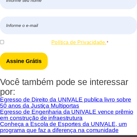
*
Nome
E-
mail
*
Consentir
Eu concordo com a
Política de Privacidade.
*
*
Você também pode se interessar
por:
Egresso de Direito da UNIVALE publica livro sobre
50 anos da Justiça Multiportas
Egresso de Engenharia da UNIVALE vence prêmio
em construção de infraestrutura
Conheça a Escola de Esportes da UNIVALE, um
programa que faz a diferença na comunidade