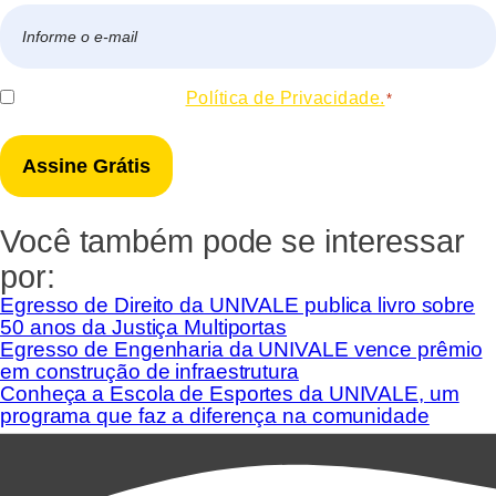
E-
mail
*
Consentir
Eu concordo com a
Política de Privacidade.
*
*
Você também pode se interessar
por:
Egresso de Direito da UNIVALE publica livro sobre
50 anos da Justiça Multiportas
Egresso de Engenharia da UNIVALE vence prêmio
em construção de infraestrutura
Conheça a Escola de Esportes da UNIVALE, um
programa que faz a diferença na comunidade