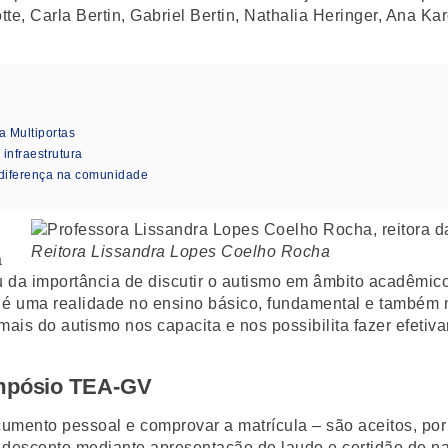
te, Carla Bertin, Gabriel Bertin, Nathalia Heringer, Ana Ka
a Multiportas
nfraestrutura
diferença na comunidade
Reitora Lissandra Lopes Coelho Rocha
a
da importância de discutir o autismo em âmbito acadêmico.
mo é uma realidade no ensino básico, fundamental e também 
is do autismo nos capacita e nos possibilita fazer efetiva
impósio TEA-GV
umento pessoal e comprovar a matrícula – são aceitos, por 
 o desconto mediante apresentação de laudo e certidão de 