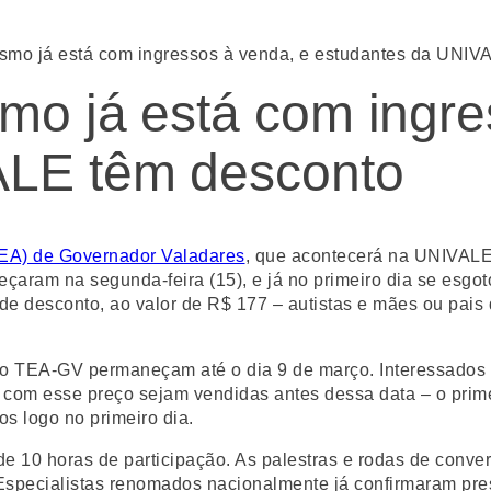
ismo já está com ingressos à venda, e estudantes da UNIV
mo já está com ingre
ALE têm desconto
TEA) de Governador Valadares
, que acontecerá na UNIVALE 
ram na segunda-feira (15), e já no primeiro dia se esgoto
 desconto, ao valor de R$ 177 – autistas e mães ou pais d
o TEA-GV permaneçam até o dia 9 de março. Interessados em
s com esse preço sejam vendidas antes dessa data – o primei
os logo no primeiro dia.
de 10 horas de participação. As palestras e rodas de conve
. Especialistas renomados nacionalmente já confirmaram pre