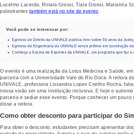
Lucelmo Lacerda, Rinara Grossi, Tiara Grossi, Marianna Sot
palestrantes
também está no site do evento
.
Você pode se interessar por:
Egresso de Direito da UNIVALE publica livro sobre 50 anos da Justiç
Egresso de Engenharia da UNIVALE vence prêmio em construção de i
Conheça a Escola de Esportes da UNIVALE, um programa que faz a 
O evento é uma realização da Lotus Medicina e Saúde, em
parceria com a Universidade Vale do Rio Doce. A reitora d
UNIVALE, professora Lissandra Lopes Coelho Rocha, falou 
nossa visão ser uma instituição inclusiva. E hoje o autis
parceria e sediar esse evento. Porque conhecer um pouco ma
disse a reitora.
Como obter desconto para participar do S
Para obter o desconto, estudantes precisam apresentar doc
quitado da mensalidade. Autistas e pais de autistas terão