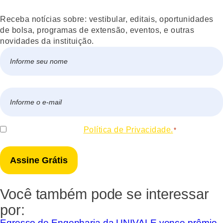
Receba notícias sobre: vestibular, editais, oportunidades
de bolsa, programas de extensão, eventos, e outras
novidades da instituição.
Nome
*
Nome
E-
mail
*
Consentir
Eu concordo com a
Política de Privacidade.
*
*
Você também pode se interessar
por:
Egresso de Engenharia da UNIVALE vence prêmio