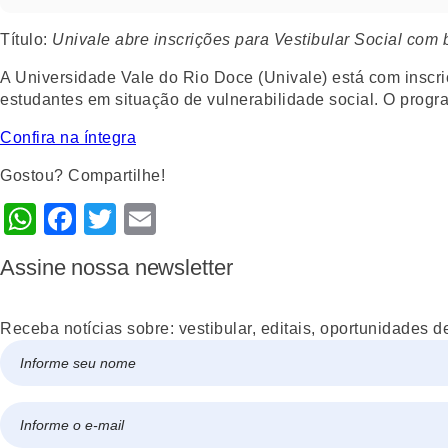
Título
:
Univale abre inscrições para Vestibular Social com
A Universidade Vale do Rio Doce (Univale) está com inscriç
estudantes em situação de vulnerabilidade social. O progr
Confira na íntegra
Gostou? Compartilhe!
WhatsApp
Facebook
Twitter
Email
Assine nossa newsletter
Receba notícias sobre: vestibular, editais, oportunidades d
Nome
*
Nome
E-
mail