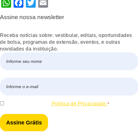
WhatsApp
Facebook
Twitter
Email
Assine nossa newsletter
Receba notícias sobre: vestibular, editais, oportunidades
de bolsa, programas de extensão, eventos, e outras
novidades da instituição.
Nome
*
Nome
E-
mail
*
Consentir
Eu concordo com a
Política de Privacidade.
*
*