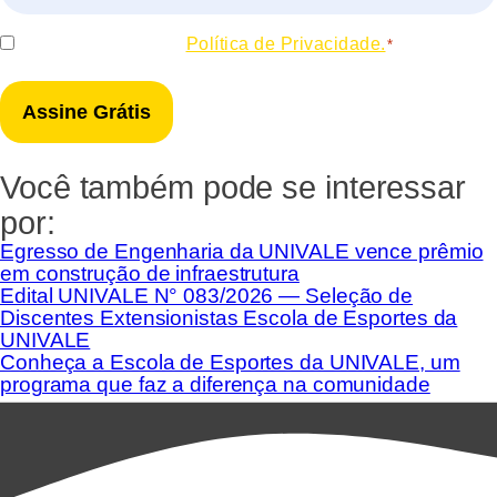
*
Consentir
Eu concordo com a
Política de Privacidade.
*
*
Você também pode se interessar
por:
Egresso de Engenharia da UNIVALE vence prêmio
em construção de infraestrutura
Edital UNIVALE N° 083/2026 — Seleção de
Discentes Extensionistas Escola de Esportes da
UNIVALE
Conheça a Escola de Esportes da UNIVALE, um
programa que faz a diferença na comunidade