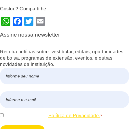
Gostou? Compartilhe!
WhatsApp
Facebook
Twitter
Email
Assine nossa newsletter
Receba notícias sobre: vestibular, editais, oportunidades
de bolsa, programas de extensão, eventos, e outras
novidades da instituição.
Nome
*
Nome
E-
mail
*
Consentir
Eu concordo com a
Política de Privacidade.
*
*