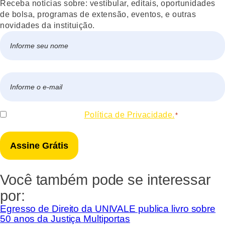
Receba notícias sobre: vestibular, editais, oportunidades
de bolsa, programas de extensão, eventos, e outras
novidades da instituição.
Nome
*
Nome
E-
mail
*
Consentir
Eu concordo com a
Política de Privacidade.
*
*
Você também pode se interessar
por:
Egresso de Direito da UNIVALE publica livro sobre
50 anos da Justiça Multiportas