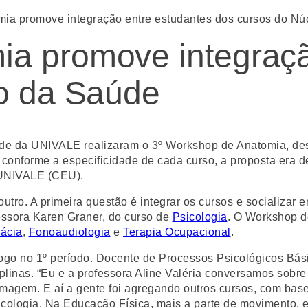
ia promove integração entre estudantes dos cursos do Nú
a promove integraçã
o da Saúde
úde da UNIVALE realizaram o 3º Workshop de Anatomia, des
 conforme a especificidade de cada curso, a proposta era 
 UNIVALE (CEU).
o. A primeira questão é integrar os cursos e socializar en
fessora Karen Graner, do curso de
Psicologia
. O Workshop d
ácia
,
Fonoaudiologia
e
Terapia Ocupacional
.
 logo no 1º período. Docente de Processos Psicológicos Bá
iplinas. “Eu e a professora Aline Valéria conversamos sobre
magem. E aí a gente foi agregando outros cursos, com bas
cologia. Na Educação Física, mais a parte de movimento, e