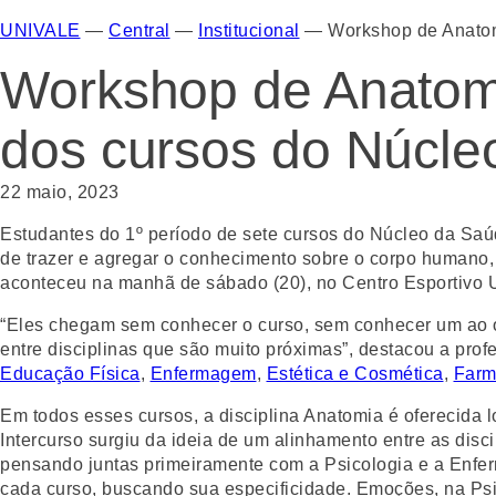
UNIVALE
—
Central
—
Institucional
—
Workshop de Anatom
Workshop de Anatomi
dos cursos do Núcle
22 maio, 2023
Estudantes do 1º período de sete cursos do Núcleo da Sa
de trazer e agregar o conhecimento sobre o corpo humano,
aconteceu na manhã de sábado (20), no Centro Esportivo
“Eles chegam sem conhecer o curso, sem conhecer um ao outr
entre disciplinas que são muito próximas”, destacou a pro
Educação Física
,
Enfermagem
,
Estética e Cosmética
,
Farm
Em todos esses cursos, a disciplina Anatomia é oferecida
Intercurso surgiu da ideia de um alinhamento entre as disc
pensando juntas primeiramente com a Psicologia e a Enfer
cada curso, buscando sua especificidade. Emoções, na Psi