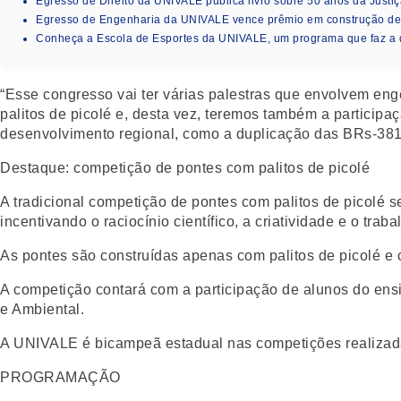
Egresso de Direito da UNIVALE publica livro sobre 50 anos da Justiç
Egresso de Engenharia da UNIVALE vence prêmio em construção de i
Conheça a Escola de Esportes da UNIVALE, um programa que faz a 
“Esse congresso vai ter várias palestras que envolvem en
palitos de picolé e, desta vez, teremos também a participa
desenvolvimento regional, como a duplicação das BRs-381 e
Destaque: competição de pontes com palitos de picolé
A tradicional competição de pontes com palitos de picolé s
incentivando o raciocínio científico, a criatividade e o trab
As pontes são construídas apenas com palitos de picolé e co
A competição contará com a participação de alunos do ensi
e Ambiental.
A UNIVALE é bicampeã estadual nas competições realiza
PROGRAMAÇÃO