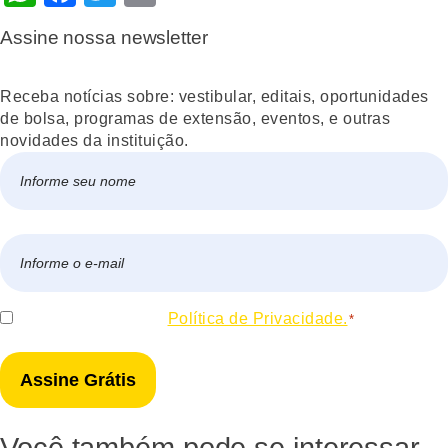
Assine nossa newsletter
Receba notícias sobre: vestibular, editais, oportunidades
de bolsa, programas de extensão, eventos, e outras
novidades da instituição.
Nome
*
Nome
E-
mail
*
Consentir
Eu concordo com a
Política de Privacidade.
*
*
Você também pode se interessar