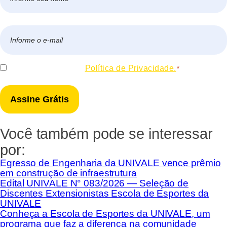
*
Nome
E-
mail
*
Consentir
Eu concordo com a
Política de Privacidade.
*
*
Você também pode se interessar
por:
Egresso de Engenharia da UNIVALE vence prêmio
em construção de infraestrutura
Edital UNIVALE N° 083/2026 — Seleção de
Discentes Extensionistas Escola de Esportes da
UNIVALE
Conheça a Escola de Esportes da UNIVALE, um
programa que faz a diferença na comunidade