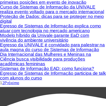
primeiras posições em evento de inovação
Curso de Sistemas de Informação da UNIVALE
realiza evento voltado para o mercado internacional
Proteção de Dados: dicas para se proteger no meio
digital
Egresso de Sistemas de Informação explica como
atuar com tecnologia no mercado americano
Modelo híbrido da Univale garante EaD com
vivência do ambiente universitário
Egresso da UNIVALE é convidado para palestrar na
aula magna do curso de Sistemas de Informação
Dia Internacional das Mulheres e Meninas na
Ciência busca visibilidade para produções
acadêmicas femininas
Sistemas de Informação EAD: como funciona?
Egresso de Sistemas de Informação participa de talk
com alunos do curso
1
2
Próximo