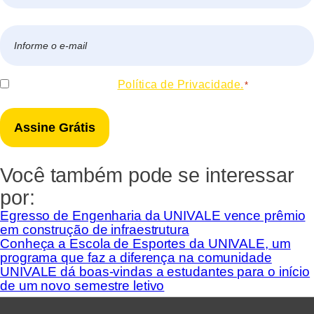
Nome
E-
mail
*
Consentir
Eu concordo com a
Política de Privacidade.
*
*
Você também pode se interessar
por:
Egresso de Engenharia da UNIVALE vence prêmio
em construção de infraestrutura
Conheça a Escola de Esportes da UNIVALE, um
programa que faz a diferença na comunidade
UNIVALE dá boas-vindas a estudantes para o início
de um novo semestre letivo