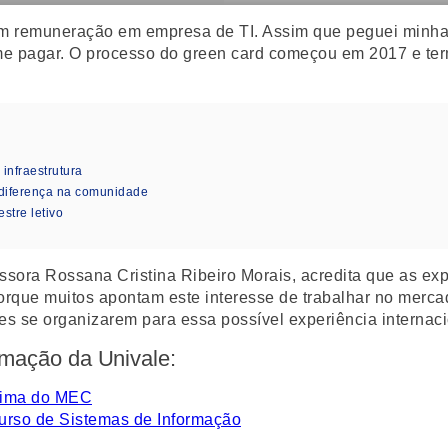
sem remuneração em empresa de TI. Assim que peguei minha 
me pagar. O processo do green card começou em 2017 e te
nfraestrutura
diferença na comunidade
stre letivo
sora Rossana Cristina Ribeiro Morais, acredita que as expe
orque muitos apontam este interesse de trabalhar no merc
s se organizarem para essa possível experiência internaci
rmação da Univale:
áxima do MEC
curso de Sistemas de Informação