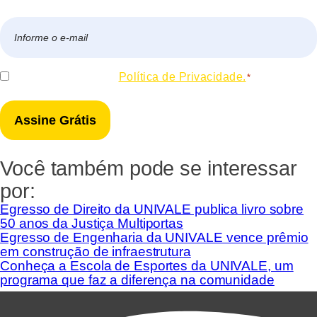
Nome
E-
mail
*
Consentir
Eu concordo com a
Política de Privacidade.
*
*
Você também pode se interessar
por:
Egresso de Direito da UNIVALE publica livro sobre
50 anos da Justiça Multiportas
Egresso de Engenharia da UNIVALE vence prêmio
em construção de infraestrutura
Conheça a Escola de Esportes da UNIVALE, um
programa que faz a diferença na comunidade