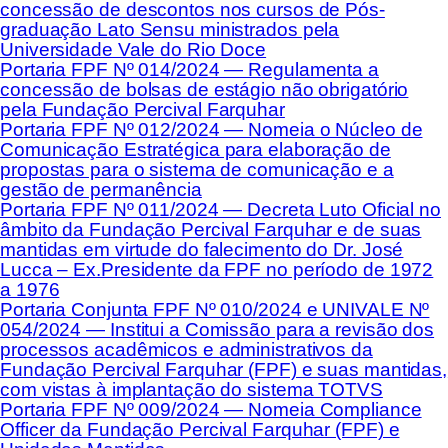
concessão de descontos nos cursos de Pós-
graduação Lato Sensu ministrados pela
Universidade Vale do Rio Doce
Portaria FPF Nº 014/2024 — Regulamenta a
concessão de bolsas de estágio não obrigatório
pela Fundação Percival Farquhar
Portaria FPF Nº 012/2024 — Nomeia o Núcleo de
Comunicação Estratégica para elaboração de
propostas para o sistema de comunicação e a
gestão de permanência
Portaria FPF Nº 011/2024 — Decreta Luto Oficial no
âmbito da Fundação Percival Farquhar e de suas
mantidas em virtude do falecimento do Dr. José
Lucca – Ex.Presidente da FPF no período de 1972
a 1976
Portaria Conjunta FPF Nº 010/2024 e UNIVALE Nº
054/2024 — Institui a Comissão para a revisão dos
processos acadêmicos e administrativos da
Fundação Percival Farquhar (FPF) e suas mantidas,
com vistas à implantação do sistema TOTVS
Portaria FPF Nº 009/2024 — Nomeia Compliance
Officer da Fundação Percival Farquhar (FPF) e