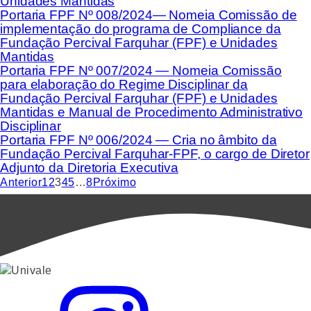
Unidades Mantidas
Portaria FPF Nº 008/2024— Nomeia Comissão de
implementação do programa de Compliance da
Fundação Percival Farquhar (FPF) e Unidades
Mantidas
Portaria FPF Nº 007/2024 — Nomeia Comissão
para elaboração do Regime Disciplinar da
Fundação Percival Farquhar (FPF) e Unidades
Mantidas e Manual de Procedimento Administrativo
Disciplinar
Portaria FPF Nº 006/2024 — Cria no âmbito da
Fundação Percival Farquhar-FPF, o cargo de Diretor
Adjunto da Diretoria Executiva
Anterior
1
2
3
4
5
…
8
Próximo