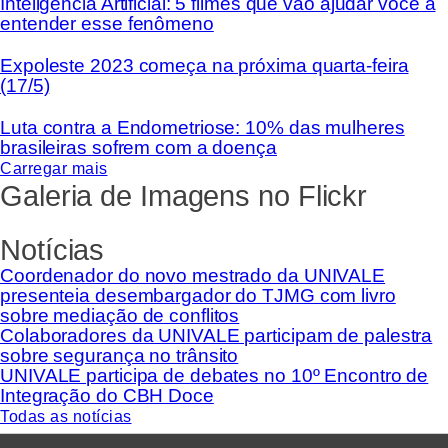
Inteligência Artificial: 5 filmes que vão ajudar você a
entender esse fenômeno
Expoleste 2023 começa na próxima quarta-feira
(17/5)
Luta contra a Endometriose: 10% das mulheres
brasileiras sofrem com a doença
Carregar mais
Galeria de Imagens no Flickr
Notícias
Coordenador do novo mestrado da UNIVALE
presenteia desembargador do TJMG com livro
sobre mediação de conflitos
Colaboradores da UNIVALE participam de palestra
sobre segurança no trânsito
UNIVALE participa de debates no 10º Encontro de
Integração do CBH Doce
Todas as notícias