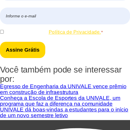
Nome
E-
mail
*
Consentir
Eu concordo com a
Política de Privacidade.
*
*
Você também pode se interessar
por:
Egresso de Engenharia da UNIVALE vence prêmio
em construção de infraestrutura
Conheça a Escola de Esportes da UNIVALE, um
programa que faz a diferença na comunidade
UNIVALE dá boas-vindas a estudantes para o início
de um novo semestre letivo