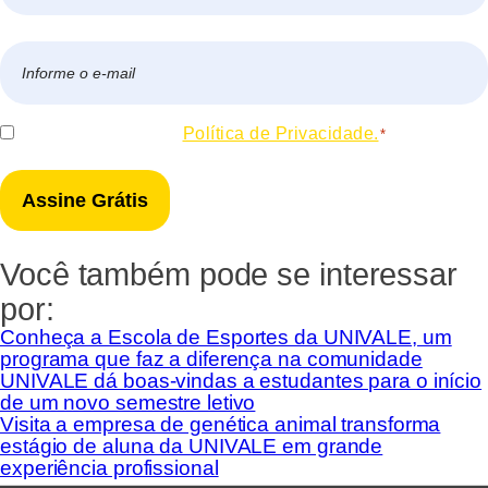
Nome
E-
mail
*
Consentir
Eu concordo com a
Política de Privacidade.
*
*
Você também pode se interessar
por:
Conheça a Escola de Esportes da UNIVALE, um
programa que faz a diferença na comunidade
UNIVALE dá boas-vindas a estudantes para o início
de um novo semestre letivo
Visita a empresa de genética animal transforma
estágio de aluna da UNIVALE em grande
experiência profissional