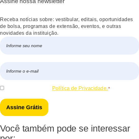
Assine nossa newsletter
Receba notícias sobre: vestibular, editais, oportunidades
de bolsa, programas de extensão, eventos, e outras
novidades da instituição.
Nome
*
Nome
E-
mail
*
Consentir
Eu concordo com a
Política de Privacidade.
*
*
Você também pode se interessar
por: