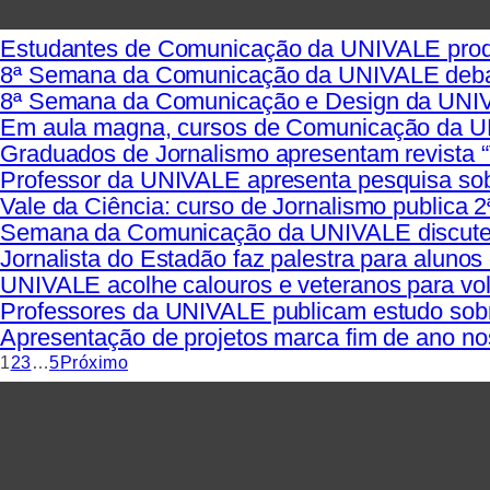
Estudantes de Comunicação da UNIVALE produz
8ª Semana da Comunicação da UNIVALE debate 
8ª Semana da Comunicação e Design da UNIVAL
Em aula magna, cursos de Comunicação da 
Graduados de Jornalismo apresentam revista “
Professor da UNIVALE apresenta pesquisa sob
Vale da Ciência: curso de Jornalismo publica 2
Semana da Comunicação da UNIVALE discute 
Jornalista do Estadão faz palestra para alun
UNIVALE acolhe calouros e veteranos para vo
Professores da UNIVALE publicam estudo sobr
Apresentação de projetos marca fim de ano 
1
2
3
…
5
Próximo