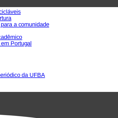
icláveis
rtura
s para a comunidade
acadêmico
 em Portugal
periódico da UFBA