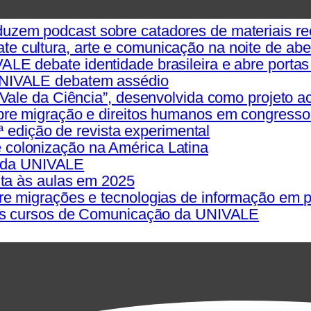
em podcast sobre catadores de materiais rec
cultura, arte e comunicação na noite de abe
E debate identidade brasileira e abre porta
UNIVALE debatem assédio
Vale da Ciência”, desenvolvida como projeto 
re migração e direitos humanos em congresso
ª edição de revista experimental
colonização na América Latina
os da UNIVALE
lta às aulas em 2025
e migrações e tecnologias de informação em 
nos cursos de Comunicação da UNIVALE