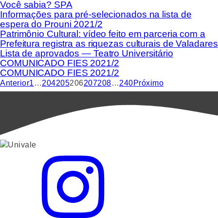
Você sabia? SPA
Informações para pré-selecionados na lista de
espera do Prouni 2021/2
Patrimônio Cultural: vídeo feito em parceria com a
Prefeitura registra as riquezas culturais de Valadares
Lista de aprovados — Teatro Universitário
COMUNICADO FIES 2021/2
COMUNICADO FIES 2021/2
Anterior
1
…
204
205
206
207
208
…
240
Próximo