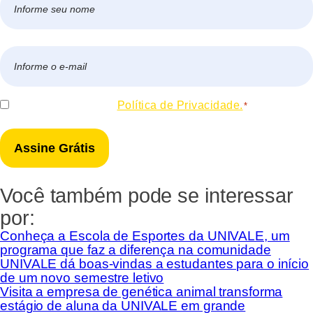
*
Nome
E-
mail
*
Consentir
Eu concordo com a
Política de Privacidade.
*
*
Você também pode se interessar
por:
Conheça a Escola de Esportes da UNIVALE, um
programa que faz a diferença na comunidade
UNIVALE dá boas-vindas a estudantes para o início
de um novo semestre letivo
Visita a empresa de genética animal transforma
estágio de aluna da UNIVALE em grande