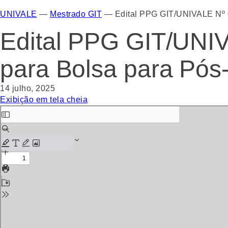
UNIVALE
—
Mestrado GIT
—
Edital PPG GIT/UNIVALE Nº 
Edital PPG GIT/UNI
para Bolsa para Pós
14 julho, 2025
Exibição em tela cheia
Skip
to
PDF
content