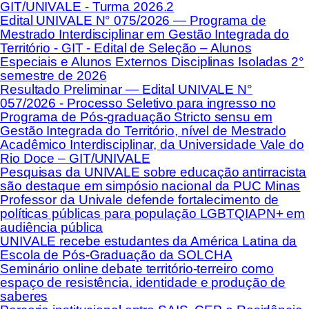
GIT/UNIVALE - Turma 2026.2
Edital UNIVALE N° 075/2026 — Programa de
Mestrado Interdisciplinar em Gestão Integrada do
Território - GIT - Edital de Seleção – Alunos
Especiais e Alunos Externos Disciplinas Isoladas 2°
semestre de 2026
Resultado Preliminar — Edital UNIVALE N°
057/2026 - Processo Seletivo para ingresso no
Programa de Pós-graduação Stricto sensu em
Gestão Integrada do Território, nível de Mestrado
Acadêmico Interdisciplinar, da Universidade Vale do
Rio Doce – GIT/UNIVALE
Pesquisas da UNIVALE sobre educação antirracista
são destaque em simpósio nacional da PUC Minas
Professor da Univale defende fortalecimento de
políticas públicas para população LGBTQIAPN+ em
audiência pública
UNIVALE recebe estudantes da América Latina da
Escola de Pós-Graduação da SOLCHA
Seminário online debate território-terreiro como
espaço de resistência, identidade e produção de
saberes