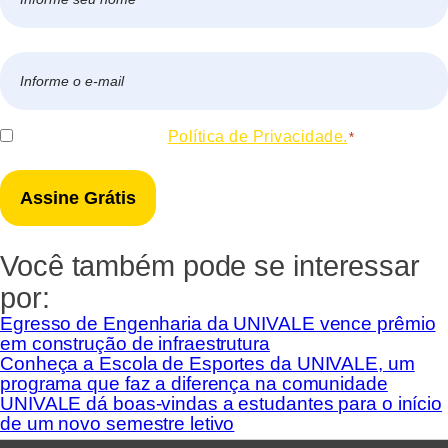
*
Nome
E-
mail
*
Consentir
Eu concordo com a
Política de Privacidade.
*
*
Você também pode se interessar
por:
Egresso de Engenharia da UNIVALE vence prêmio
em construção de infraestrutura
Conheça a Escola de Esportes da UNIVALE, um
programa que faz a diferença na comunidade
UNIVALE dá boas-vindas a estudantes para o início
de um novo semestre letivo