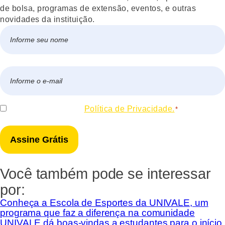
de bolsa, programas de extensão, eventos, e outras
novidades da instituição.
Nome
*
Nome
E-
mail
*
Consentir
Eu concordo com a
Política de Privacidade.
*
*
Você também pode se interessar
por:
Conheça a Escola de Esportes da UNIVALE, um
programa que faz a diferença na comunidade
UNIVALE dá boas-vindas a estudantes para o início