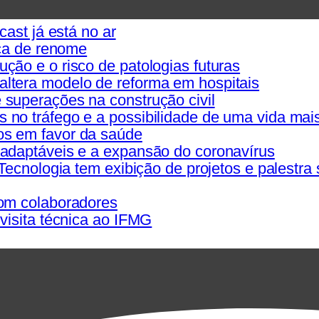
cast já está no ar
ica de renome
ão e o risco de patologias futuras
ltera modelo de reforma em hospitais
superações na construção civil
no tráfego e a possibilidade de uma vida mai
os em favor da saúde
adaptáveis e a expansão do coronavírus
Tecnologia tem exibição de projetos e palestra
com colaboradores
visita técnica ao IFMG