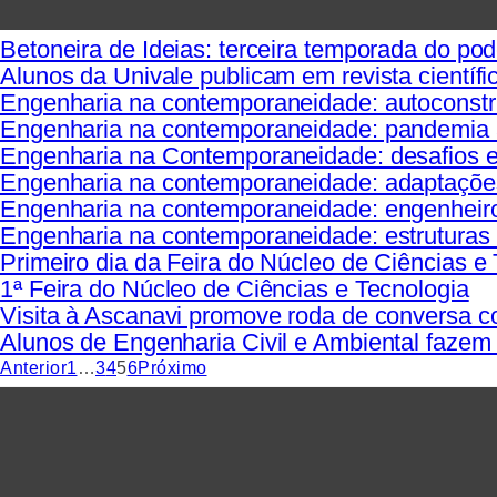
Betoneira de Ideias: terceira temporada do pod
Alunos da Univale publicam em revista científ
Engenharia na contemporaneidade: autoconstruç
Engenharia na contemporaneidade: pandemia a
Engenharia na Contemporaneidade: desafios e 
Engenharia na contemporaneidade: adaptações 
Engenharia na contemporaneidade: engenheir
Engenharia na contemporaneidade: estruturas 
Primeiro dia da Feira do Núcleo de Ciências e 
1ª Feira do Núcleo de Ciências e Tecnologia
Visita à Ascanavi promove roda de conversa 
Alunos de Engenharia Civil e Ambiental fazem 
Anterior
1
…
3
4
5
6
Próximo